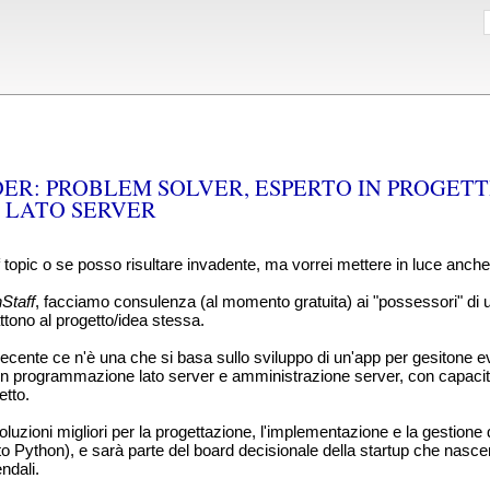
ER: PROBLEM SOLVER, ESPERTO IN PROGETT
LATO SERVER
f topic o se posso risultare invadente, ma vorrei mettere in luce anch
Staff
, facciamo consulenza (al momento gratuita) ai "possessori" di u
ttono al progetto/idea stessa.
recente ce n'è una che si basa sullo sviluppo di un'app per gesitone even
 in programmazione lato server e amministrazione server, con capacità 
etto.
soluzioni migliori per la progettazione, l'implementazione e la gestio
 Python), e sarà parte del board decisionale della startup che nascerà 
ndali.