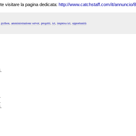
te visitare la pagina dedicata:
http://www.catchstaff.com/it/annuncio/
,
python
,
amministrazione server
,
progetti
,
ict
,
impresa ict
,
opportunità
.
.
.
.