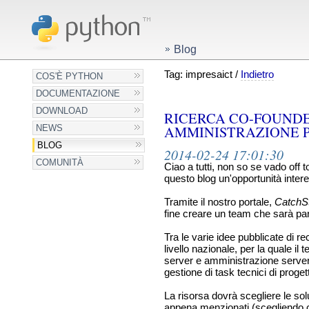
Blog
Tag: impresaict /
Indietro
COS'È PYTHON
DOCUMENTAZIONE
DOWNLOAD
RICERCA CO-FOUNDER
AMMINISTRAZIONE 
NEWS
BLOG
2014-02-24 17:01:30
COMUNITÀ
Ciao a tutti, non so se vado off 
questo blog un'opportunità inter
Tramite il nostro portale,
CatchSt
fine creare un team che sarà par
Tra le varie idee pubblicate di r
livello nazionale, per la quale i
server e amministrazione server,
gestione di task tecnici di proget
La risorsa dovrà scegliere le sol
appena menzionati (scegliendo c