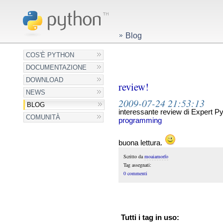
Blog
COS'È PYTHON
DOCUMENTAZIONE
DOWNLOAD
review!
NEWS
2009-07-24 21:53:13
BLOG
interessante review di Expert 
COMUNITÀ
programming
buona lettura.
Scritto da
moaiamorfo
Tag assegnati:
0 commenti
Tutti i tag in uso: