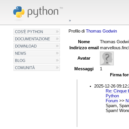
Profilo di
Thomas Godwin
COS'È PYTHON
DOCUMENTAZIONE
Nome
Thomas Godwi
DOWNLOAD
Indirizzo email
marvellous.fin
NEWS
Avatar
BLOG
COMUNITÀ
Messaggi
1
Firma fo
2025-12-26 09:12:
Re: Cinque b
Python
Forum
>>
N
Spam, Spam
Spam! Wond