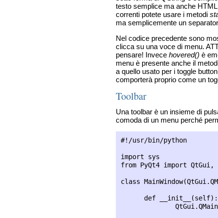
testo semplice ma anche HTML,
correnti potete usare i metodi
st
ma semplicemente un separatore
Nel codice precedente sono most
clicca su una voce di menu. A
pensare! Invece
hovered()
è eme
menu è presente anche il meto
a quello usato per i toggle butto
comporterà proprio come un togg
Toolbar
Una toolbar è un insieme di puls
comoda di un menu perché permett
#!/usr/bin/python

import sys

from PyQt4 import QtGui, 
class MainWindow(QtGui.QM
      def __init__(self):

              QtGui.QMain