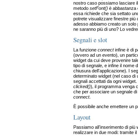
nostro caso possiamo lasciare il 
metodo
setFont()
è abbastanza e
essa richiede che sia settato un
potrete visualizzare finestre pi
adesso abbiamo creato un solo 
ne saranno più di uno? Lo vedre
Segnali e slot
La funzione
connect
infine è di 
(ovvero ad un evento), un particol
widget da cui deve provenire tal
tipo di segnale, e infine il nome 
chiusura dell'applicazione). I se
determinato widget (nel caso di un
segnali accettati da ogni widget
clicked()
), il programma venga ch
che per associare un segnale di 
connect
.
È possibile anche emettere un p
Layout
Passiamo all'inserimento di più w
realizzare in due modi: tramite i