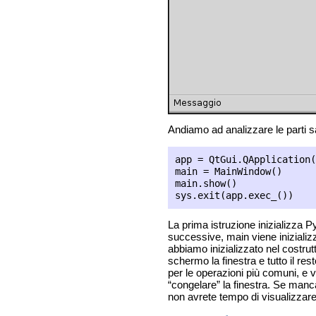
Andiamo ad analizzare le parti sa
app = QtGui.QApplication(
main = MainWindow()

main.show()

La prima istruzione inizializza P
successive, main viene iniziali
abbiamo inizializzato nel costru
schermo la finestra e tutto il res
per le operazioni più comuni, e v
“congelare” la finestra. Se manca
non avrete tempo di visualizzare