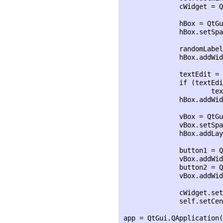
              cWidget = Q
              hBox = QtGu
              hBox.setSpa
              randomLabel
              hBox.addWid
              textEdit = 
              if (textEdi
                      tex
              hBox.addWid
              vBox = QtGu
              vBox.setSpa
              hBox.addLay
              button1 = Q
              vBox.addWid
              button2 = Q
              vBox.addWid
              cWidget.set
              self.setCen
app = QtGui.QApplication(