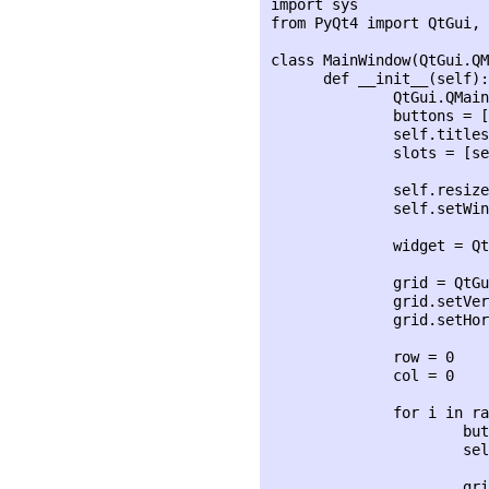
import sys

from PyQt4 import QtGui, 
class MainWindow(QtGui.QM
      def __init__(self):

              QtGui.QMain
              buttons = [
              self.titles
              slots = [se
              self.resize
              self.setWin
              widget = Qt
              grid = QtGu
              grid.setVer
              grid.setHor
              row = 0

              col = 0

              for i in ra
                      but
                      sel
                      gri