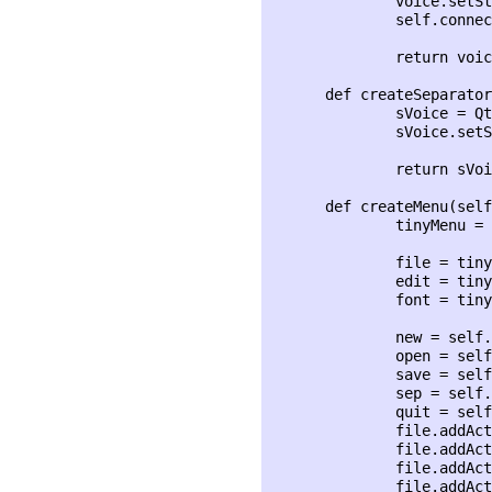
              voice.setSt
              self.connec
              return voic
      def createSeparator
              sVoice = Qt
              sVoice.setS
              return sVoi
      def createMenu(self
              tinyMenu = 
              file = tiny
              edit = tiny
              font = tiny
              new = self.
              open = self
              save = self
              sep = self.
              quit = self
              file.addAct
              file.addAct
              file.addAct
              file.addAct