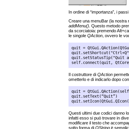
In ordine di “importanza”, i pass
Creare una menuBar (la nostra m
addMenu()
. Questo metodo pren
da scorciatoia: premendo Alt+ca
le singole
QAction
, ovvero le vo
quit = QtGui.QAction(QtGu
quit.setShortcut("Ctrl+Q"
quit.setStatusTip("Quit a
Il costruttore di
QAction
permette 
ometterlo e di indicarlo dopo con 
quit = QtGui.QAction(self
quit.setText(“Quit”)

Questi ultimi due codici danno lo
infatti esso si può trovare in div
modificare il testo che accompagn
sotto forma di
QString
è sempli