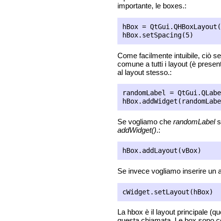
importante, le boxes.:
hBox = QtGui.QHBoxLayout(
Come facilmente intuibile, ciò s
comune a tutti i layout (è present
al layout stesso.:
randomLabel = QtGui.QLabe
Se vogliamo che
randomLabel
s
addWidget()
.:
Se invece vogliamo inserire un a
La hbox è il layout principale (q
questa chiamata. Le box sono com