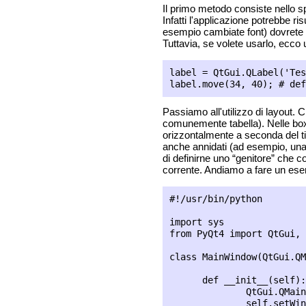
Il primo metodo consiste nello sp
Infatti l'applicazione potrebbe r
esempio cambiate font) dovrete ri
Tuttavia, se volete usarlo, ecco
label = QtGui.QLabel('Tes
Passiamo all'utilizzo di layout. Ci
comunemente tabella). Nelle box è
orizzontalmente a seconda del ti
anche annidati (ad esempio, una 
di definirne uno “genitore” che co
corrente. Andiamo a fare un esempi
#!/usr/bin/python

import sys

from PyQt4 import QtGui, 
class MainWindow(QtGui.QM
      def __init__(self):

              QtGui.QMain
              self.setWin