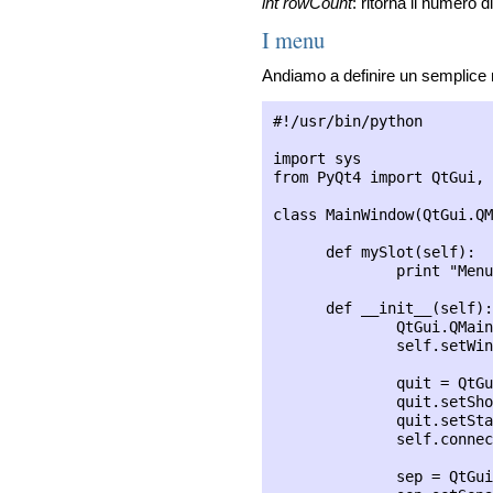
int rowCount
: ritorna il numero di
I menu
Andiamo a definire un semplice
#!/usr/bin/python

import sys

from PyQt4 import QtGui, 
class MainWindow(QtGui.QM
      def mySlot(self):

              print "Menu
      def __init__(self):

              QtGui.QMain
              self.setWin
              quit = QtGu
              quit.setSho
              quit.setSta
              self.connec
              sep = QtGui