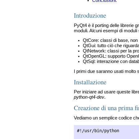
Conclusioni.
Introduzione
PyQt4 è il porting delle librerie
moduli. Alcuni esempi di moduli
QtCore: classi di base, non 
QtGui: tutto ciò che riguarda
QtNetwork: classi per la pr
QtOpenGL: supporto Ope
QtSql: interazione con dat
I primi due saranno usati molto s
Installazione
Per iniziare ad usare queste libre
python-qt4-dev
.
Creazione di una prima fi
Vediamo un semplice codice che i
#!/usr/bin/python
