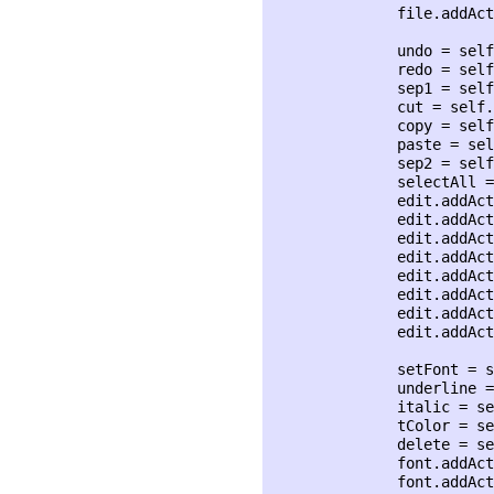
              file.addAct
              undo = self
              redo = self
              sep1 = self
              cut = self.
              copy = self
              paste = sel
              sep2 = self
              selectAll =
              edit.addAct
              edit.addAct
              edit.addAct
              edit.addAct
              edit.addAct
              edit.addAct
              edit.addAct
              edit.addAct
              setFont = s
              underline =
              italic = se
              tColor = se
              delete = se
              font.addAct
              font.addAct