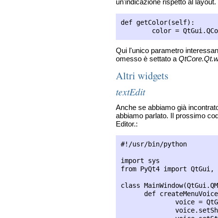
un'indicazione rispetto al layout
def getColor(self):

Qui l'unico parametro interessant
omesso è settato a
QtCore.Qt.w
Altri widgets
textEdit
Anche se abbiamo già incontrato 
abbiamo parlato. Il prossimo cod
Editor.:
#!/usr/bin/python

import sys

from PyQt4 import QtGui, 
class MainWindow(QtGui.QM
      def createMenuVoice
              voice = QtG
              voice.setSh