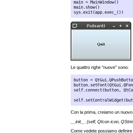
main = MainWindow()

main.show()

Le quattro righe “nuove” sono:
button = QtGui.QPushButto
button.setFont(QtGui.QFon
self.connect(button, QtCo
Con la prima, creiamo un nuovo p
__init__ (self, QIcon icon, QStr
Come vedete possiamo definire un'