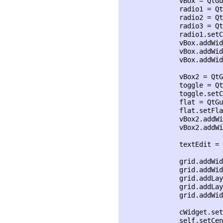
              vBox = QtGu
              radio1 = Qt
              radio2 = Qt
              radio3 = Qt
              radio1.setC
              vBox.addWid
              vBox.addWid
              vBox.addWid
              vBox2 = QtG
              toggle = Qt
              toggle.setC
              flat = QtGu
              flat.setFla
              vBox2.addWi
              vBox2.addWi
              textEdit = 
              grid.addWid
              grid.addWid
              grid.addLay
              grid.addLay
              grid.addWid
              cWidget.set
              self.setCen