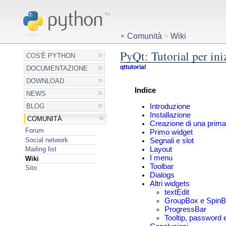
Comunità
>
Wiki
PyQt: Tutorial per ini
COS'È PYTHON
qttutorial
DOCUMENTAZIONE
DOWNLOAD
Indice
NEWS
Introduzione
BLOG
Installazione
COMUNITÀ
Creazione di una prima 
Forum
Primo widget
Social network
Segnali e slot
Layout
Mailing list
I menu
Wiki
Toolbar
Sito
Dialogs
Altri widgets
textEdit
GroupBox e Spin
ProgressBar
Tooltip, password