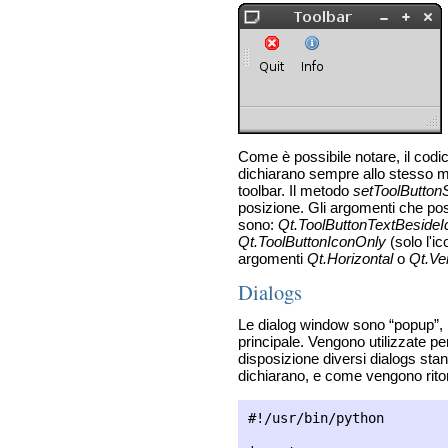
Come è possibile notare, il codic
dichiarano sempre allo stesso mo
toolbar. Il metodo
setToolButtonS
posizione. Gli argomenti che poss
sono:
Qt.ToolButtonTextBesideI
Qt.ToolButtonIconOnly
(solo l'ic
argomenti
Qt.Horizontal
o
Qt.Ver
Dialogs
Le dialog window sono “popup”, 
principale. Vengono utilizzate p
disposizione diversi dialogs sta
dichiarano, e come vengono ritor
#!/usr/bin/python
