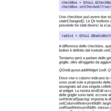
checkBox = QtGui.QCheckBo
Una checkbox può avere due stat
stateChanged()
. Le Qt mettono 
possiede tre stati diversi: la si
A differenza delle checkbox, qua
button è definito dal metodo
set
Torniamo però a parlare delle gri
griglie, oltre all'oggetto da agg
QGridLayout.addWidget (self, QW
Dove
row
e
column
indicano la r
sono usati solo a proposito dell
assegnato ad una singola cellett
al widget. La nostra
textEdit
occu
delle griglie sono tanti, eccone a
setVerticalSpacing
: imposta la d
setColumnMinimumWidth
: larg
setRowMinimumWidth
: stessa 