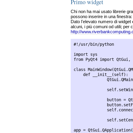
Primo widget
Chi non ha mai usato librerie graf
possono inserire in una finestra: 
Dato l'elevato numero di widget esi
alcuni, i più comuni od utili; pe
http://www.riverbankcomputing.
#!/usr/bin/python

import sys

from PyQt4 import QtGui, 
class MainWindow(QtGui.QM
    def __init__(self):

              QtGui.QMain
              self.setWin
              button = Qt
              button.setF
              self.connec
              self.setCen
app = QtGui.QApplication(