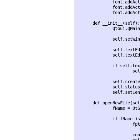
              font.addAct
              font.addAct
              font.addAct
      def __init__(self):

              QtGui.QMain
              self.setWin
              self.textEd
              self.textEd
              if self.tex
                      sel
              self.create
              self.status
              self.setCen
      def openNewFile(sel
              fName = QtG
              if fName.is
                      fpt
                      con