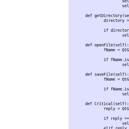
                      sel
                      sel
      def getDirectory(se
              directory =
              if director
                      sel
      def openFile(self):

              fName = QtG
              if fName.is
                      sel
      def saveFile(self):

              fName = QtG
              if fName.is
                      sel
      def Critical(self):

              reply = QtG
              if reply ==
                      sel
              elif reply 