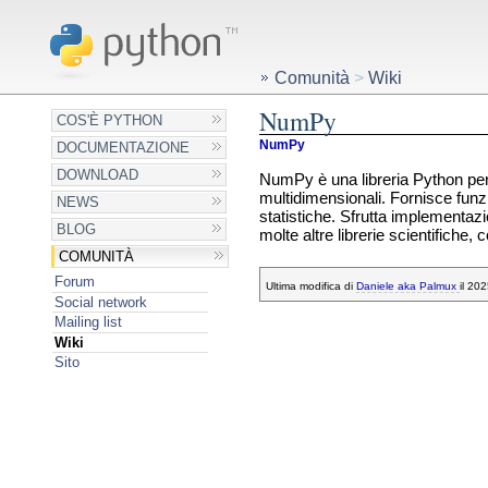
Comunità
>
Wiki
NumPy
COS'È PYTHON
NumPy
DOCUMENTAZIONE
DOWNLOAD
NumPy è una libreria Python per i
multidimensionali. Fornisce funzi
NEWS
statistiche. Sfrutta implementazi
BLOG
molte altre librerie scientifiche
COMUNITÀ
Forum
Ultima modifica di
Daniele aka Palmux
il 20
Social network
Mailing list
Wiki
Sito