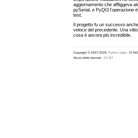
aggiornamento che affliggeva alcu
pySerial, e PyQt3 l'operazione è 
test.
Il progetto fu un successo anche 
veloce del precedente. Una vittor
cosa è ancora più incredibile.
Copyright © 2007-2026,
Python Italia
- Cf 94
Alcuni diritti riservati -
CC-BY