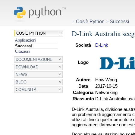
Cos'è Python
>
Successi
D-Link Australia sceg
COS'È PYTHON
Applicazioni
Società
D-Link
Successi
Citazioni
DOCUMENTAZIONE
Logo
DOWNLOAD
NEWS
Autore
How Wong
BLOG
Data
2017-10-15
COMUNITÀ
Categoria
Networking
Riassunto
D-Link Australia us
D-Link Australia, divisione austr
un problema di aggiornamento con
utilizzati fino a quel momento e 
aggiornamenti firmware non esegu
Dopo alcune valutazioni ho scelt